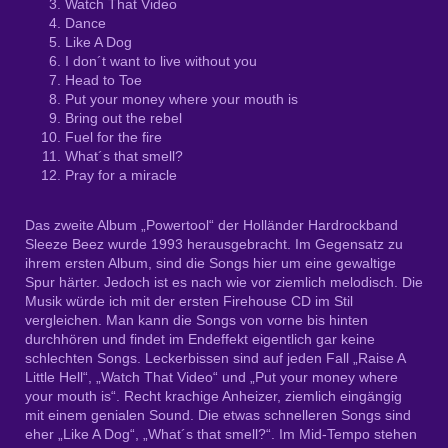
Watch That Video
Dance
Like A Dog
I don´t want to live without you
Head to Toe
Put your money where your mouth is
Bring out the rebel
Fuel for the fire
What´s that smell?
Pray for a miracle
Das zweite Album „Powertool“ der Holländer Hardrockband
Sleeze Beez wurde 1993 herausgebracht. Im Gegensatz zu
ihrem ersten Album, sind die Songs hier um eine gewaltige
Spur härter. Jedoch ist es nach wie vor ziemlich melodisch. Die
Musik würde ich mit der ersten Firehouse CD im Stil
vergleichen. Man kann die Songs von vorne bis hinten
durchhören und findet im Endeffekt eigentlich gar keine
schlechten Songs. Leckerbissen sind auf jeden Fall „Raise A
Little Hell“, „Watch That Video“ und „Put your money where
your mouth is“. Recht krachige Anheizer, ziemlich eingängig
mit einem genialen Sound. Die etwas schnelleren Songs sind
eher „Like A Dog“, „What´s that smell?“. Im Mid-Tempo stehen