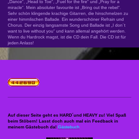
„Dance“, „Head to Toe“, „Fuel for the fire“ und „Pray for a
miracle“. Mein absoluter favourite ist „Bring out the rebel“.
Sehr schön klingende krachige Gitarren, die hinschmelzen zu
einer himmlischen Ballade. Ein wunderschöner Refrain und
Chorus. Der einzig langsamste Song und Ballade ist „I don´t
want to live without you“ und kann allemal angehört werden.
Wenn du Hardrock magst, ist die CD dein Fall. Die CD ist für
jeden Anlass!
Auf dieser Seite geht es HARD´und HEAVY zu! Viel Spaß
beim Stöbern! Lasst doch auch mal ein Feedback in
meinem Gästebuch da!
Gästebuch