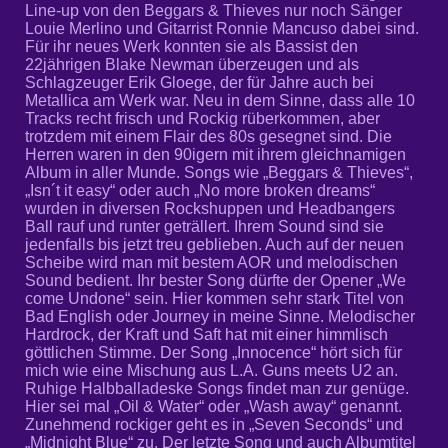
Line-up von den Beggars & Thieves nur noch Sänger
Louie Merlino und Gitarrist Ronnie Mancuso dabei sind.
Für ihr neues Werk konnten sie als Bassist den
22jährigen Blake Newman überzeugen und als
Schlagzeuger Erik Gloege, der für Jahre auch bei
Metallica am Werk war. Neu in dem Sinne, dass alle 10
Tracks recht frisch und Rockig rüberkommen, aber
trotzdem mit einem Flair des 80s gesegnet sind. Die
Herren waren in den 90igern mit ihrem gleichnamigen
Album in aller Munde. Songs wie „Beggars & Thieves“,
„Isn´t it easy“ oder auch „No more broken dreams“
wurden in diversen Rockshuppen und Headbangers
Ball rauf und runter geträllert. Ihrem Sound sind sie
jedenfalls bis jetzt treu geblieben. Auch auf der neuen
Scheibe wird man mit bestem AOR und melodischen
Sound bedient. Ihr bester Song dürfte der Opener „We
come Undone“ sein. Hier kommen sehr stark Titel von
Bad English oder Journey in meine Sinne. Melodischer
Hardrock, der Kraft und Saft hat mit einer himmlisch
göttlichen Stimme. Der Song „Innocence“ hört sich für
mich wie eine Mischung aus L.A. Guns meets U2 an.
Ruhige Halbballadeske Songs findet man zur genüge.
Hier sei mal „Oil & Water“ oder „Wash away“ genannt.
Zunehmend rockiger geht es in „Seven Seconds“ und
„Midnight Blue“ zu. Der letzte Song und auch Albumtitel