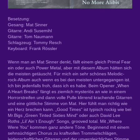
Besetzung:
Gesang: Mat Sinner
Gitarre: Andi Susemihl
Gitarre: Tom Naumann
Schlagzeug: Tommy Resch
Keyboard: Frank Rössler
Wenn man an Mat Sinner denkt, fällt einem gleich Primal Fear
ein oder auch Power Metal, aber mit diesem Album hätten sich
die meisten getäuscht. Für mich ein sehr schönes Melodic-
rock-Album auch wenn es bei den meisten untergegangen ist.
Ich bin jedenfalls froh, dass ich es habe. Beim Opener „When
A Heart Breaks“ fängt es ziemlich mysteriös an wie in einem
Horrorstreifen und dann volle Pulle klirrend krachende Gitarren
und eine göttliche Stimme von Mat. Hier fühlt man richtig wie
ein Herz brechen kann. „Good Times“ ist typisch rockig wie bei
Mr.Bigs „Green Tinted Sixties Mind“ oder auch David Lee
Roths „Lil´Ain´t Enough“ Songs, grooved total. Mit „Where
Were You“ kommen ganz andere Töne. Beginnend mit einem
sehnsüchtigen Chorus zu kraftvollen Trommelschlägen,
leidenschaftlichen Gitarren und der unvergleichlichen Stimme