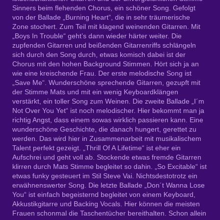
Sinners beim flehenden Chorus, ein schöner Song. Gefolgt
von der Ballade „Burning Heart“, die in sehr träumerische
Zone stochert. Zum Teil mit klagend weinenden Gitarren. Mit
„Boys In Trouble“ geht’s dann wieder härter weiter. Die
zupfenden Gitarren und beißenden Gitarrenriffs schlängeln
sich durch den Song durch, etwas komisch dabei ist der
Chorus mit den hohen Background Stimmen. Hört sich ja an
wie eine kreischende Frau. Der erste melodische Song ist
„Save Me“. Wunderschöne sprechende Gitarren, gezupft mit
der Stimme Mats und mit ein wenig Keyboardklängen
verstärkt, ein toller Song zum Weinen. Die zweite Ballade „I´m
Not Over You Yet“ ist noch melodischer. Hier bekommt man ja
richtig Angst, dass einem sowas wirklich passieren kann. Eine
wunderschöne Geschichte, die danach hungert, gerettet zu
werden. Das wird hier in Zusammenarbeit mit musikalischem
Talent perfekt gezeigt. „Thrill Of A Lifetime“ ist eher ein
Aufschrei und geht voll ab. Stockende etwas fremde Gitarren
klirren durch Mats Stimme begleitet so dahin. „So Excitable“ ist
etwas funky gesteuert im Stil Steve Vai. Nichtsdestotrotz ein
erwähnenswerter Song. Die letzte Ballade „Don´t Wanna Lose
You“ ist einfach begeisternd begleitet von einem Keyboard,
Akkustikgitarre und Backing Vocals. Hier können die meisten
Frauen schonmal die Taschentücher bereithalten. Schon allein