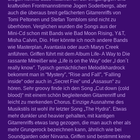
kraftvollen Frontmannstimme Jogen Soderbergs, aber
auch die überaus breit gefächerten Gitarrenriffs von
Tomi Peltonen und Stefan Tornblom sind nicht zu
überhören. Verglichen wurden die Songs aus der
Mini-Cd schon mit Bands wie Bad Moon Rising, Y&T,
Misha Calvin, Dio. Hier könnte ich noch andere Bands
wie Masterplan, Avantasia oder auch Marys Creek
anführen. Griffen führt mit dem Album Life- A Way to Die
rassante Mitreißer wie „Life is on the Way“ oder „I don´t
really know”. Typisch gemächlichen Melodikhardrock
bekommt man in “Mystery”, “Rise and Fall”, “Falling
inside“ oder auch in „Secret Fire“ und „Assasun“ zu
hören. Sehr groovy finde ich den Song „Cut down (cold
blood)“ mit einem schön begleitenden Gitarrenriff und
leicht zu merkenden Chorus. Einzige Ausnahme des
Musikstils ist wohl ihr letzter Song „The Hydra“. Etwas
mehr dunkler und heavier gehalten, mit kantigen
Gitarrenriffs etwas lang gezogen, die man auch eher als
mehr Grungerock bezeichnen kann, ähnlich wie bei
Soundgarden oder Nirvana. Griffen sind bestimmt keine