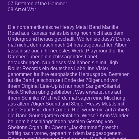
07.
Brethren of the Hammer
08.
Art of War
Die nordamerikanische Heavy Metal Band Manilla
Road aus Kansas hat es bislang noch nicht aus dem
Underground heraus geschafft. Wollen sie dass? Denke
mal nicht, denn auch nach 14 herausgebrachten Alben
lassen sie auch ihr neuestes Werk „Playground of the
Damned“ über ein nichtssagendes Label
herausbringen. Nur dieses Mal haben sie mit High
Roller Records ein deutsches Label ins Visier
genommen für ihre europäische Herausgabe. Bestehen
tut die Band ja schon seit Ende der 70iger und von
ihrem Original Line-Up ist nur noch Sänger/Gitarrist
Mark Shelton übrig geblieben. Was erwartet uns auf
ihrem Schinken? Ich würde mal sagen eine Mischung
aus altem 70iger Sound und 80iger Heavy Metals mit
einer Spur Epic durchzogen. Hier würde mir auf Anhieb
die Band Soundgarden einfallen. Wieso? Kein Wunder
bei dem hinschlängelnden nasalen Gesang von
Sheltons Organ. Ihr Opener „Jackhammer“ prescht
kräftig nach vorne, gepaart mit dem langgezogenem