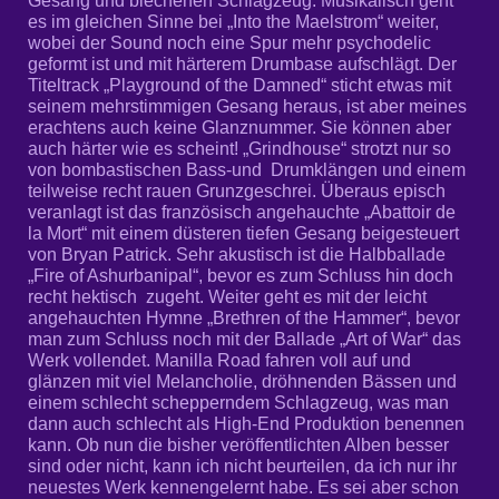
Gesang und blechenen Schlagzeug. Musikalisch geht
es im gleichen Sinne bei „Into the Maelstrom“ weiter,
wobei der Sound noch eine Spur mehr psychodelic
geformt ist und mit härterem Drumbase aufschlägt. Der
Titeltrack „Playground of the Damned“ sticht etwas mit
seinem mehrstimmigen Gesang heraus, ist aber meines
erachtens auch keine Glanznummer. Sie können aber
auch härter wie es scheint! „Grindhouse“ strotzt nur so
von bombastischen Bass-und Drumklängen und einem
teilweise recht rauen Grunzgeschrei. Überaus episch
veranlagt ist das französisch angehauchte „Abattoir de
la Mort“ mit einem düsteren tiefen Gesang beigesteuert
von Bryan Patrick. Sehr akustisch ist die Halbballade
„Fire of Ashurbanipal“, bevor es zum Schluss hin doch
recht hektisch zugeht. Weiter geht es mit der leicht
angehauchten Hymne „Brethren of the Hammer“, bevor
man zum Schluss noch mit der Ballade „Art of War“ das
Werk vollendet.
Manilla Road fahren voll auf und
glänzen mit viel Melancholie, dröhnenden Bässen und
einem schlecht schepperndem Schlagzeug, was man
dann auch schlecht als High-End Produktion benennen
kann. Ob nun die bisher veröffentlichten Alben besser
sind oder nicht, kann ich nicht beurteilen, da ich nur ihr
neuestes Werk kennengelernt habe. Es sei aber schon