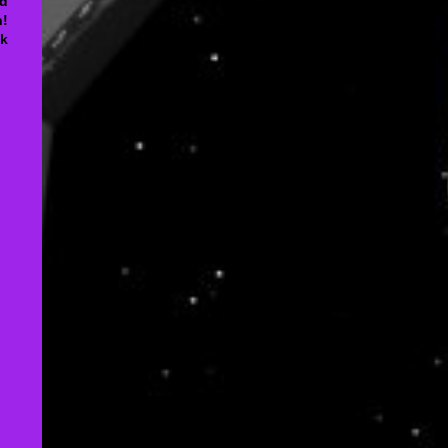
nd
n!
ck