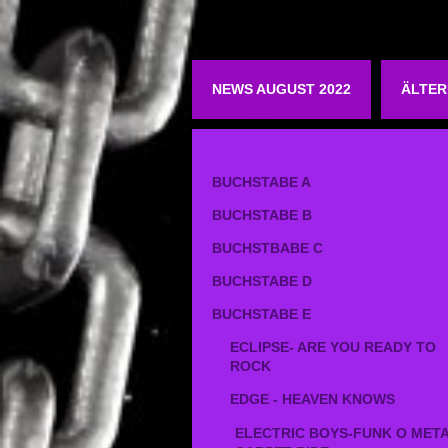
NEWS AUGUST 2022
ÄLTER
BUCHSTABE A
BUCHSTABE B
BUCHSTBABE C
BUCHSTABE D
BUCHSTABE E
ECLIPSE- ARE YOU READY TO
ROCK
EDGE - HEAVEN KNOWS
ELECTRIC BOYS-FUNK O MET