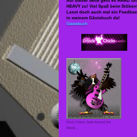
Auf dieser Seite geht es HARD´u
HEAVY zu! Viel Spaß beim Stöber
Lasst doch auch mal ein Feedba
in meinem Gästebuch da!
Gästebuch
Rock Chicks Seite Around the
World....