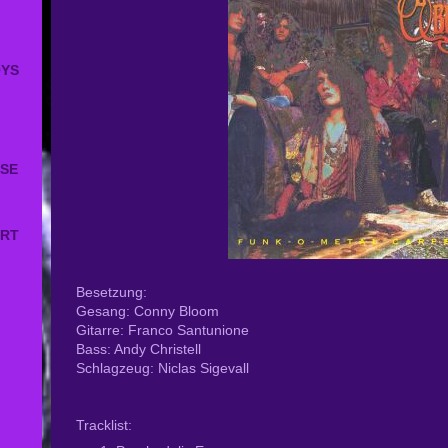
N
OYS
ISE
ART
Besetzung:
Gesang: Conny Bloom
Gitarre: Franco Santunione
Bass: Andy Christell
Schlagzeug: Niclas Sigevall
Tracklist: