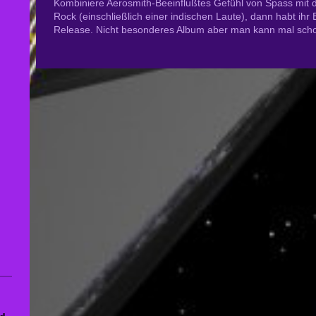
Kombiniere Aerosmith-Beeinflußtes Gefühl von Spass mit 
Rock (einschließlich einer indischen Laute), dann habt ihr 
Release. Nicht besonderes Album aber man kann mal scho