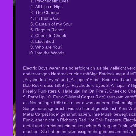
Psychedelic Eyes
All Lips n´Hips
The Change
If i had a Car
Captain of my Soul
Rags to Riches
Cheek to Cheek
Electrified
Who are You?
Into the Woods
Electric Boys waren nie so erfolgreich als sie vielleicht ve
andersartigen Hardrocker eine mäßige Entdeckung auf MTV
„Psychedelic Eyes“ und „All Lips n´Hips“. Beide sind auch
Bob Rock, dass 1989 (1. Psychedelic Eyes 2. All Lips 'n' Hi
Freaky Funksters 6. Halleluja! I'm On Fire 7. Cheek to Che
9. Party Up 10. Funk-O-Metal Carpet Ride) rauskam veröff
als Neuauflage 1990 mit einer etwas anderen Reihenfolge 
Songs herausgebracht wie sie hier abgebildet ist. Kein W
Metal Carpet Ride“ genannt haben. Ihre Musik bewegt sic
Funk, aber nicht in Richtung Red Hot Chili Peppers. Electr
metal und vereint mit einem keuschen Betrag an Funk, w
machen. Sie hatten musikmässig mehr gemeinsam mit Aero