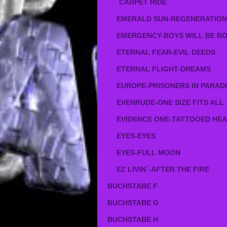
CARPET RIDE
EMERALD SUN-REGENERATIO
EMERGENCY-BOYS WILL BE B
ETERNAL FEAR-EVIL DEEDS
ETERNAL FLIGHT-DREAMS
EUROPE-PRISONERS IN PARAD
EVENRUDE-ONE SIZE FITS ALL
EVIDENCE ONE-TATTOOED HE
EYES-EYES
EYES-FULL MOON
EZ LIVIN´-AFTER THE FIRE
BUCHSTABE F
BUCHSTABE G
BUCHSTABE H