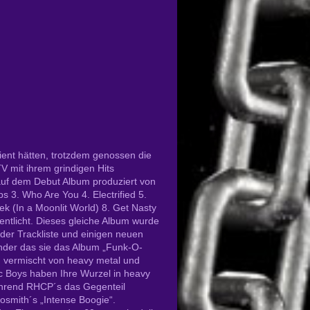
rdient hätten, trotzdem genossen die
 mit ihrem grindigen Hits
 auf dem Debut Album produziert von
ps 3. Who Are You 4. Electrified 5.
ek (In a Moonlit World) 8. Get Nasty
entlicht. Dieses gleiche Album wurde
der Trackliste und einigen neuen
under das sie das Album „Funk-O-
h vermischt von heavy metal und
ic Boys haben Ihre Wurzel in heavy
ährend RHCP´s das Gegenteil
smith´s „Intense Boogie“.