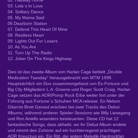
03. Lola´s In Love
04. Solitary Dance
05. My Mama Said
06.Dearborn Station
07. Defend This Heart Of Mine
08. Restless Heart
09. Lights Out For Losers
10. As You Are
11. Turn Up The Radio
12. Joker On The Kings Highway
Dies ist das zweite Album von Harlan Cage betitelt „Double
Medication Tuesday“ herausgebracht von MTM 1998.
Hauptsächlich ein Duo zusammengefasst von Ex-Fortune und
Big City Mitgliedern L.A. Greene und Roger Scott Craig. Harlan
Cage setzen das AOR/Pomp Rock Erbe weiter fort unter der
Führung aus Fortune´s Schuhen MCA release. Ex-Nelson
Gitarrist Brett Garsed erschien bei zwei Tracks des Debut
Albums, während anderer Spieler-Sessions wie Billy Liesegang
und Ron Aniello woanders beisteuerten. Diese CD hat 12
fantastische Songs, dass abhebt, wo ihr Debut Album endete
und nimmt den Zuhörer auf ein furchterregend prächtigen
AOR Kreuzzug ein. Ein Ritt, der jedem Melodik-Hardrockfan