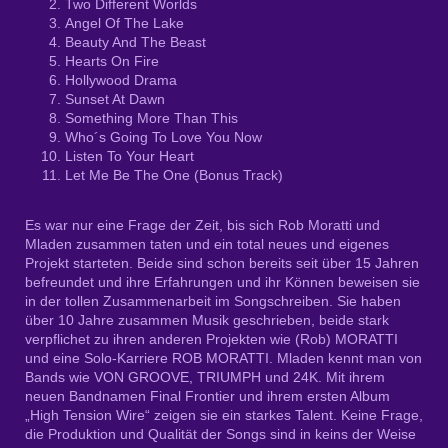
Two Different Worlds
Angel Of The Lake
Beauty And The Beast
Hearts On Fire
Hollywood Drama
Sunset At Dawn
Something More Than This
Who´s Going To Love You Now
Listen To Your Heart
Let Me Be The One (Bonus Track)
Es war nur eine Frage der Zeit, bis sich Rob Moratti und
Mladen zusammen taten und ein total neues und eigenes
Projekt starteten. Beide sind schon bereits seit über 15 Jahren
befreundet und ihre Erfahrungen und ihr Können beweisen sie
in der tollen Zusammenarbeit im Songschreiben. Sie haben
über 10 Jahre zusammen Musik geschrieben, beide stark
verpflichet zu ihren anderen Projekten wie (Rob) MORATTI
und eine Solo-Karriere ROB MORATTI. Mladen kennt man von
Bands wie VON GROOVE, TRIUMPH und 24K. Mit ihrem
neuen Bandnamen Final Frontier und ihrem ersten Album
„High Tension Wire“ zeigen sie ein starkes Talent. Keine Frage,
die Produktion und Qualität der Songs sind in keins der Weise