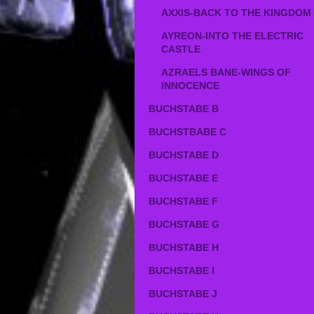
AXXIS-BACK TO THE KINGDOM
AYREON-INTO THE ELECTRIC
CASTLE
AZRAELS BANE-WINGS OF
INNOCENCE
BUCHSTABE B
BUCHSTBABE C
BUCHSTABE D
BUCHSTABE E
BUCHSTABE F
BUCHSTABE G
BUCHSTABE H
BUCHSTABE I
BUCHSTABE J