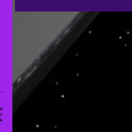
nd
n!
ck