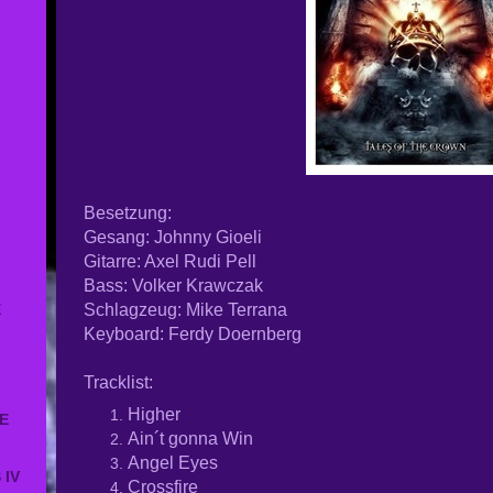
Besetzung:
Gesang: Johnny Gioeli
Gitarre: Axel Rudi Pell
Bass: Volker Krawczak
Schlagzeug: Mike Terrana
E
Keyboard: Ferdy Doernberg
Tracklist:
Higher
E
Ain´t gonna Win
Angel Eyes
 IV
Crossfire