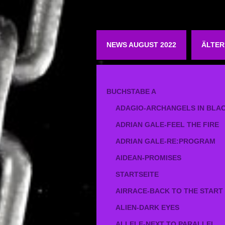
NEWS AUGUST 2022
ÄLTER
BUCHSTABE A
ADAGIO-ARCHANGELS IN BLA
ADRIAN GALE-FEEL THE FIRE
ADRIAN GALE-RE:PROGRAM
AIDEAN-PROMISES
STARTSEITE
AIRRACE-BACK TO THE START
ALIEN-DARK EYES
ALLELE-NEXT TO PARALLEL