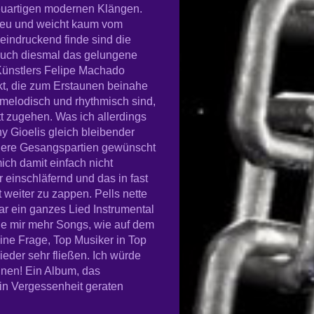
euartigen modernen Klängen.
 treu und weicht kaum vom
eindruckend finde sind die
auch diesmal das gelungene
Künstlers Felipe Machado
ckt, die zum Erstaunen beinahe
 melodisch und rhythmisch sind,
tt zugehen. Was ich allerdings
y Gioelis gleich bleibender
ndere Gesangspartien gewünscht
ich damit einfach nicht
r einschläfernd und das in fast
 weiter zu zappen. Pells nette
ar ein ganzes Lied Instrumental
ürde mir mehr Songs, wie auf dem
ine Frage, Top Musiker in Top
ieder sehr fließen. Ich würde
hnen! Ein Album, das
in Vergessenheit geraten