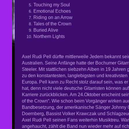
Touching my Soul
Emotional Echoes
Riding on an Arrow
Tales of the Crown
Buried Alive
Northern Lights
Axel Rudi Pell dürfte mittlerweile Jedem bekannt sei
Australien. Seine Anfänge hatte der Bochumer Gitarr
Steeler. Mit stattlichen siebzehn Alben in 19 Jahren
zu den konstantesten, langlebigsten und kreativste
Europa. Pell kann zu Recht stolz darauf sein, was e
hat, denn nicht viele deutsche Gitarristen können au
Karriere zurückblicken. Am 24.Oktober erscheint se
of the Crown“. Wie schon beim Vorgänger wirken au
Bandbesetzung, der amerikanische Sänger Johnny G
Doernberg, Bassist Volker Krawczak und Schlagzeuge
Axel Rudi Pell seinen Fans weiterhin Musiktreu. War
angehaucht, zählt die Band nun wieder mehr auf rich