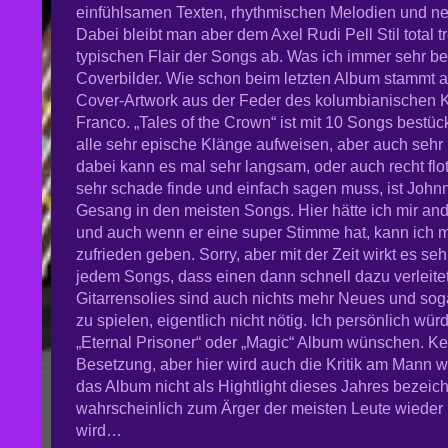
einfühlsamen Texten, rhythmischen Melodien und n
Dabei bleibt man aber dem Axel Rudi Pell Stil total
typischen Flair der Songs ab. Was ich immer sehr be
Coverbilder. Wie schon beim letzten Album stammt 
Cover-Artwork aus der Feder des kolumbianischen 
Franco. „Tales of the Crown“ ist mit 10 Songs bestü
alle sehr epische Klänge aufweisen, aber auch sehr
dabei kann es mal sehr langsam, oder auch recht flo
sehr schade finde und einfach sagen muss, ist Johnn
Gesang in den meisten Songs. Hier hätte ich mir a
und auch wenn er eine super Stimme hat, kann ich m
zufrieden geben. Sorry, aber mit der Zeit wirkt es seh
jedem Songs, dass einen dann schnell dazu verleitet
Gitarrensolies sind auch nichts mehr Neues und sog
zu spielen, eigentlich nicht nötig. Ich persönlich w
„Eternal Prisoner“ oder „Magic“ Album wünschen. Ke
Besetzung, aber hier wird auch die Kritik am Mann w
das Album nicht als Hightlight dieses Jahres bezeic
wahrscheinlich zum Ärger der meisten Leute wieder 
wird…