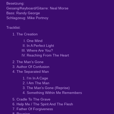
Besetzung:
Gesang/Keyboard/Gitarre: Neal Morse
Bass: Randy George
Schlagzeug: Mike Portnoy
Tracklist:
The Creation
One Mind
In A Perfect Light
Where Are You?
Reaching From The Heart
The Man's Gone
Author Of Confusion
The Separated Man
I'm In A Cage
I Am The Man
The Man's Gone (Reprise)
Something Within Me Remembers
Cradle To The Grave
Help Me / The Spirit And The Flesh
Father Of Forgiveness
Reunion