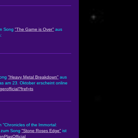
um Song
"The Game is Over"
aus
s:
ong
"Heavy Metal Breakdown"
aus
 am 23. Oktober erscheint online
rofficial?fref=ts
Chronicles of the Immortal:
eo zum Song
"Stone Roses Edge"
ist
nPlasOfficial