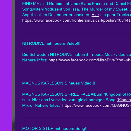
FIND ME sind Robbie Lablanc (Blanc Faces) und Daniel F
Songwriter/Produzent von Issa, The Murder of my Sweet, 
Angel" soll im Dezember erscheinen.
Hier
ein paar Tracks 
https://www.facebook.com/frontiersmusicsrl/posts/94034
NITRODIVE mit neuem Video!!!
Die Schweden NITRODIVE haben ihr neues Musikvideo z
Nähere Infos:
https://www.facebook.com/NitroDive?fref=ph
MAGNUS KARLSSON´S neues Video!!!
MAGNUS KARLSSON´S FREE FALL Album "Kingdom of Roc
sein. HIer das Lyricvideo zum gleichnamigen Song
"Kingdo
Mikro. Nähere Infos:
https://www.facebook.com/MAGN
MOTOR SISTER mit neuem Song!!!