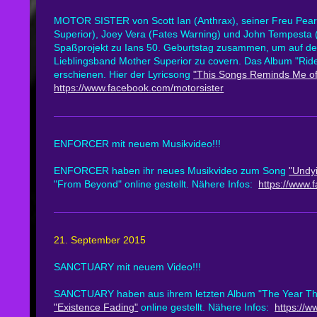
MOTOR SISTER von Scott Ian (Anthrax), seiner Freu Pearl
Superior), Joey Vera (Fates Warning) und John Tempesta (
Spaßprojekt zu Ians 50. Geburtstag zusammen, um auf de
Lieblingsband Mother Superior zu covern. Das Album "Ride
erschienen. Hier der Lyricsong
"This Songs Reminds Me of
https://www.facebook.com/motorsister
ENFORCER mit neuem Musikvideo!!!
ENFORCER haben ihr neues Musikvideo zum Song
"Undyi
"From Beyond" online gestellt. Nähere Infos:
https://www.
21. September 2015
SANCTUARY mit neuem Video!!!
SANCTUARY haben aus ihrem letzten Album "The
Year Th
"Existence Fading"
online gestellt. Nähere Infos:
https://