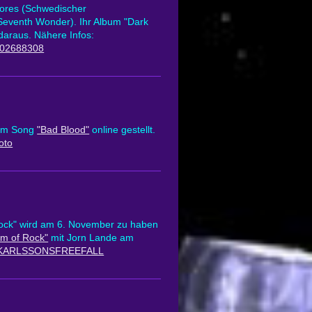
lores (Schwedischer
Seventh Wonder). Ihr Album "Dark
daraus. Nähere Infos:
4102688308
um Song
"Bad Blood"
online gestellt.
oto
k" wird am 6. November zu haben
m of Rock"
mit Jorn Lande am
USKARLSSONSFREEFALL