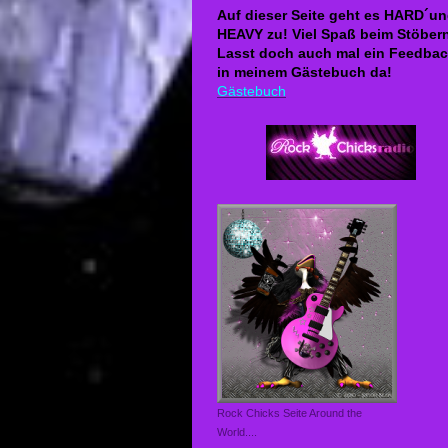
Auf dieser Seite geht es HARD´u
HEAVY zu! Viel Spaß beim Stöber
Lasst doch auch mal ein Feedba
in meinem Gästebuch da!
Gästebuch
Rock Chicks Seite Around the
World....