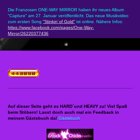
Die Franzosen ONE-WAY MIRROR haben ihr neues Album
"Capture" am 27. Januar veröffentlicht. Das neue Musikvideo
zum ersten Song
"Stinkin´of Gold"
ist online. Nähere Infos:
https://www.facebook.com/pages/One-Way-
Mirror/26220377436
Auf dieser Seite geht es HARD´und HEAVY zu! Viel Spaß
beim Stöbern! Lasst doch auch mal ein Feedback in
meinem Gästebuch da!
Gästebuch