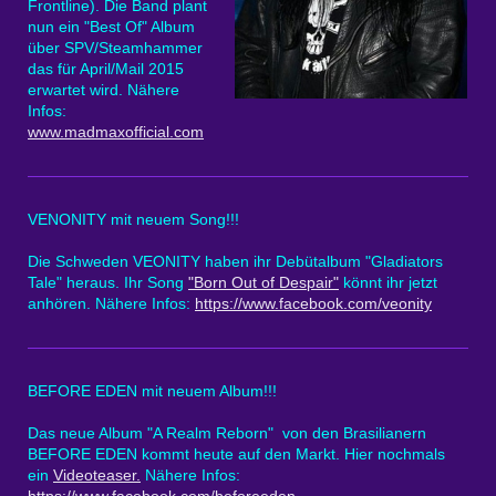
Frontline). Die Band plant
nun ein "Best Of" Album
über SPV/Steamhammer
das für April/Mail 2015
erwartet wird. Nähere
Infos:
www.madmaxofficial.com
VENONITY mit neuem Song!!!
Die Schweden VEONITY haben ihr Debütalbum "Gladiators
Tale" heraus. Ihr Song
"Born Out of Despair"
könnt ihr jetzt
anhören. Nähere Infos:
https://www.facebook.com/veonity
BEFORE EDEN mit neuem Album!!!
Das neue Album "A Realm Reborn" von den Brasilianern
BEFORE EDEN kommt heute auf den Markt. Hier nochmals
ein
Videoteaser.
Nähere Infos:
https://www.facebook.com/beforeeden