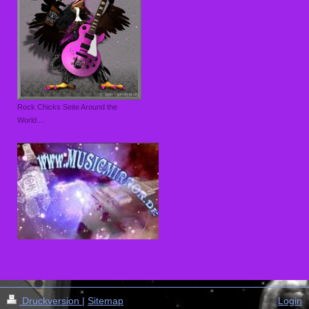
Rock Chicks Seite Around the
World....
Druckversion
|
Sitemap
Login